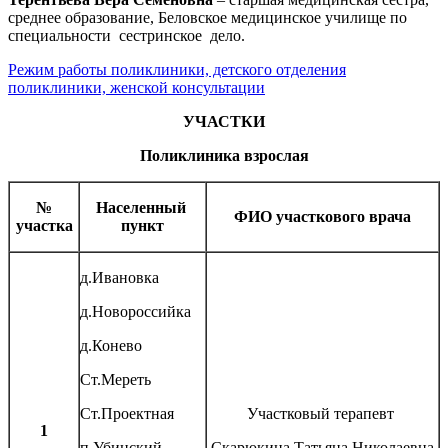
среднее образование, Беловское медицинское училище по
специальности сестринское дело.
Режим работы поликлиники, детского отделения
поликлиники, женской консультации
УЧАСТКИ
Поликлиника взрослая
№
Населенный
ФИО участкового врача
участка
пункт
д.Ивановка
д.Новороссийка
д.Конево
Ст.Мереть
Ст.Проектная
Участковый терапевт
1
п.Убинский
Скарюкина Татьяна Николаевна