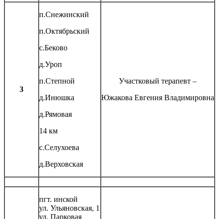
п.Снежинский
п.Октябрьский
с.Беково
д.Уроп
п.Степной
Участковый терапевт –
3
д.Инюшка
Южакова Евгения Владимировна
д.Рямовая
14 км
с.Селухоева
д.Верховская
пгт. инской
ул. Ульяновская, 1
ул. Парковая