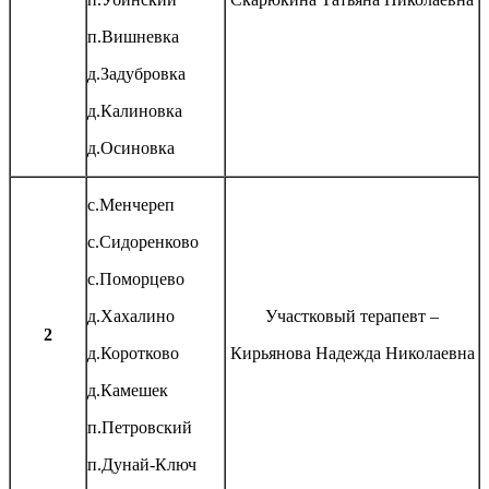
п.Вишневка
д.Задубровка
д.Калиновка
д.Осиновка
с.Менчереп
с.Сидоренково
с.Поморцево
д.Хахалино
Участковый терапевт –
2
д.Коротково
Кирьянова Надежда Николаевна
д.Камешек
п.Петровский
п.Дунай-Ключ