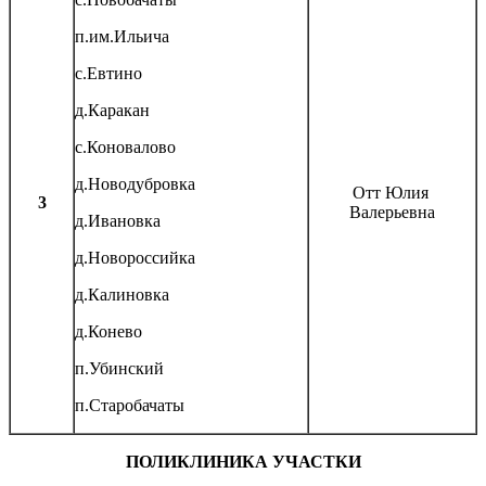
п.им.Ильича
с.Евтино
д.Каракан
с.Коновалово
д.Новодубровка
Отт Юлия
3
Валерьевна
д.Ивановка
д.Новороссийка
д.Калиновка
д.Конево
п.Убинский
п.Старобачаты
ПОЛИКЛИНИКА УЧАСТКИ