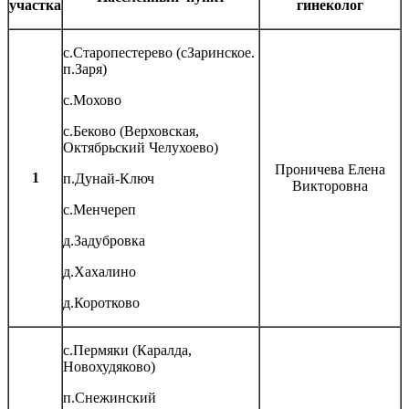
участка
гинеколог
с.Старопестерево (сЗаринское.
п.Заря)
с.Мохово
с.Беково (Верховская,
Октябрьский Челухоево)
Проничева Елена
1
п.Дунай-Ключ
Викторовна
с.Менчереп
д.Задубровка
д.Хахалино
д.Коротково
с.Пермяки (Каралда,
Новохудяково)
п.Снежинский