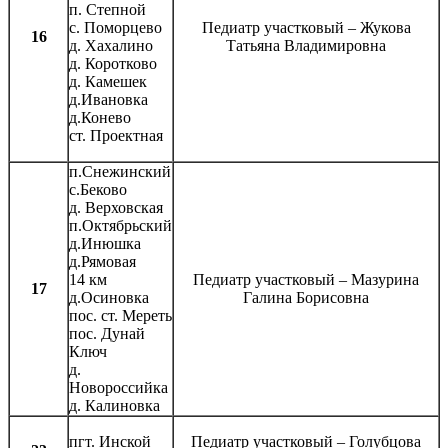
п. Степной
с. Поморцево
Педиатр участковый – Жукова
16
д. Хахалино
Татьяна Владимировна
д. Коротково
д. Камешек
д.Ивановка
д.Конево
ст. Проектная
п.Снежинский
с.Беково
д. Верховская
п.Октябрьский
д.Инюшка
д.Рямовая
14 км
Педиатр участковый – Мазурина
17
д.Осиновка
Галина Борисовна
пос. ст. Мереть
пос. Дунай
Ключ
д.
Новороссийка
д. Калиновка
пгт. Инской
Педиатр участковый – Голубцова