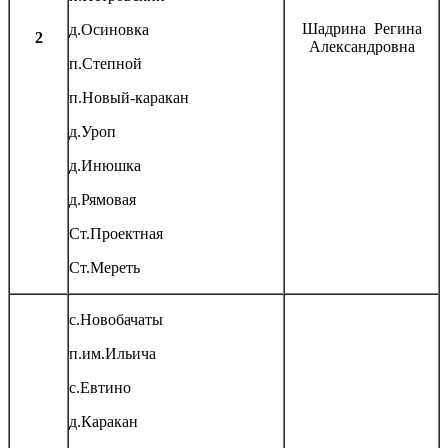
Шадрина Регина
д.Осиновка
2
Александровна
п.Степной
п.Новый-каракан
д.Уроп
д.Инюшка
д.Рямовая
Ст.Проектная
Ст.Мереть
с.Новобачаты
п.им.Ильича
с.Евтино
д.Каракан