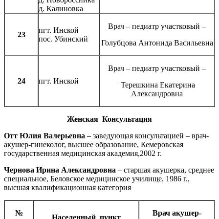
д. Калиновка
Врач – педиатр участковый –
пгт. Инской
23
пос. Убинский
Голубцова Антонида Васильевна
Врач – педиатр участковый –
24
пгт. Инской
Терешкина Екатерина
Александровна
Женская Консультация
Отт Юлия Валерьевна
– заведующая консультацией – врач-
акушер-гинеколог, высшее образование, Кемеровская
государственная медицинская академия,2002 г.
Чернова Ирина Александровна
– старшая акушерка, среднее
специальное, Беловское медицинское училище, 1986 г.,
высшая квалификационная категория
№
Врач акушер-
Населенный пункт