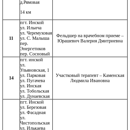
д.Рямовая
14 км
пгт. Инской
ул. Ильича
ул. Черемуховая
Фельдшер на врачебном приеме –
11
ул. С. Малыша
Юрашевич Валерия Дмитриевна
пер.
Энергетиков
пер. Сосновый
пгт. инской
ул.
Ульяновская, 1
ул. Парковая
Участковый терапевт – Каменская
14
ул. Пугачева
Людмила Ивановна
ул. Инская
ул. Тобольская
ул. Дунаевская
пгт. Инской
ул. Березовая
ул. Фасадная
ул.
Чистопольская
ул. Илькаева