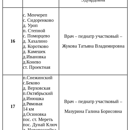
с. Менчереп
с. Сидоренково
д. Уроп
п. Степной
с. Поморцево
Врач – педиатр участковый –
16
д. Хахалино
Жукова Татьяна Владимировна
д. Коротково
д. Камешек
д.Ивановка
д.Конево
ст. Проектная
п.Снежинский
с.Беково
д. Верховская
п.Октябрьский
д.Инюшка
Врач – педиатр участковый –
д.Рямовая
17
14 км
Мазурина Галина Борисовна
д.Осиновка
пос. ст. Мереть
пос. Дунай Ключ
д. Новороссийка