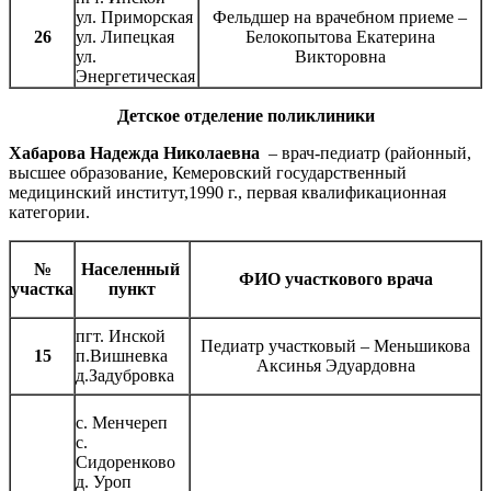
ул. Приморская
Фельдшер на врачебном приеме –
26
ул. Липецкая
Белокопытова Екатерина
ул.
Викторовна
Энергетическая
Детское отделение поликлиники
Хабарова Надежда Николаевна
– врач-педиатр (районный,
высшее образование, Кемеровский государственный
медицинский институт,1990 г., первая квалификационная
категории.
№
Населенный
ФИО участкового врача
участка
пункт
пгт. Инской
Педиатр участковый – Меньшикова
15
п.Вишневка
Аксинья Эдуардовна
д.Задубровка
с. Менчереп
с.
Сидоренково
д. Уроп