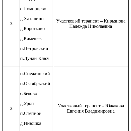
с.Поморцево
д.Хахалино
Участковый терапевт – Кирьянова
2
Надежда Николаевна
д.Коротково
д.Камешек
п.Петровский
п.Дунай-Ключ
п.Снежинский
п.Октябрьский
с.Беково
д.Уроп
Участковый терапевт – Южакова
3
Евгения Владимировна
п.Степной
д.Инюшка