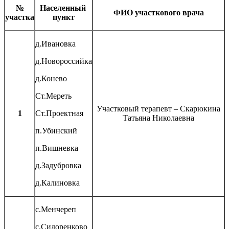
№
Населенный
ФИО участкового врача
участка
пункт
д.Ивановка
д.Новороссийка
д.Конево
Ст.Мереть
Участковый терапевт – Скарюкина
1
Ст.Проектная
Татьяна Николаевна
п.Убинский
п.Вишневка
д.Задубровка
д.Калиновка
с.Менчереп
с.Сидоренково