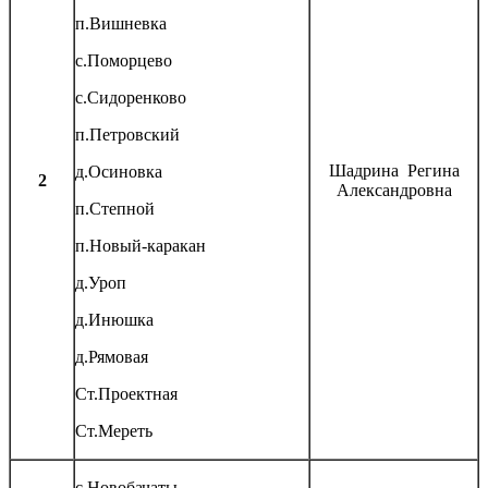
п.Вишневка
с.Поморцево
с.Сидоренково
п.Петровский
Шадрина Регина
д.Осиновка
2
Александровна
п.Степной
п.Новый-каракан
д.Уроп
д.Инюшка
д.Рямовая
Ст.Проектная
Ст.Мереть
с.Новобачаты