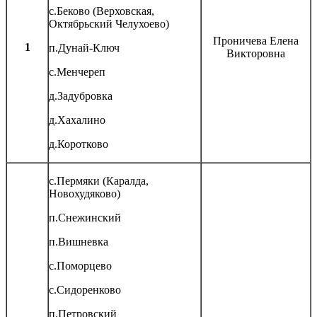
с.Беково (Верховская,
Октябрьский Челухоево)
Проничева Елена
1
п.Дунай-Ключ
Викторовна
с.Менчереп
д.Задубровка
д.Хахалино
д.Коротково
с.Пермяки (Каралда,
Новохудяково)
п.Снежинский
п.Вишневка
с.Поморцево
с.Сидоренково
п.Петровский