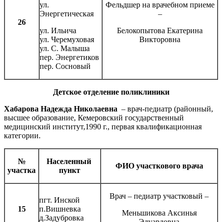
ул.
Фельдшер на врачебном приеме
Энергетическая
–
26
ул. Ильича
Белокопытова Екатерина
ул. Черемуховая
Викторовна
ул. С. Малыша
пер. Энергетиков
пер. Сосновый
Детское отделение поликлиники
Хабарова Надежда Николаевна
– врач-педиатр (районный,
высшее образование, Кемеровский государственный
медицинский институт,1990 г., первая квалификационная
категории.
№
Населенный
ФИО участкового врача
участка
пункт
Врач – педиатр участковый –
пгт. Инской
15
п.Вишневка
Меньшикова Аксинья
д.Задубровка
Эдуардовна