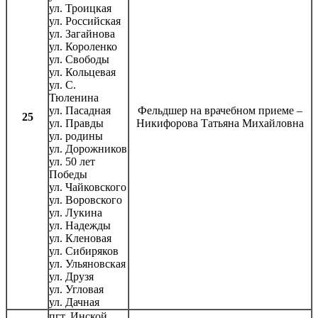
ул. Троицкая
ул. Российская
ул. Загайнова
ул. Короленко
ул. Свободы
ул. Кольцевая
ул. С.
Тюленина
ул. Пасадная
Фельдшер на врачебном приеме –
25
ул. Правды
Никифорова Татьяна Михайловна
ул. родины
ул. Дорожников
ул. 50 лет
Победы
ул. Чайковского
ул. Воровского
ул. Лукина
ул. Надежды
ул. Кленовая
ул. Сибиряков
ул. Ульяновская
ул. Друзя
ул. Угловая
ул. Дачная
пгт. Инской